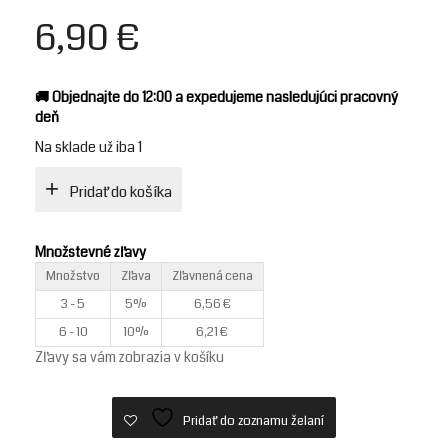
6,90
€
🚚 Objednajte do 12:00 a expedujeme nasledujúci pracovný
deň
Na sklade už iba 1
Pridať do košíka
Množstevné zľavy
Množstvo
Zľava
Zľavnená cena
3 - 5
5%
6,56
€
6 - 10
10%
6,21
€
Zľavy sa vám zobrazia v košíku
Pridať do zoznamu želaní