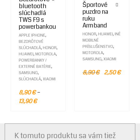
Športové
bluetooth
puzdro na
slúchadlá
ruku
TWS F9 s
Armband
powerbankou
,
,
HONOR
HUAWEI
INÉ
,
APPLE IPHONE
MOBILNÉ
BEZDRÔTOVÉ
,
PRÍSLUŠENSTVO
,
,
SLÚCHADLÁ
HONOR
,
MOTOROLA
,
,
HUAWEI
MOTOROLA
,
SAMSUNG
XIAOMI
POWERBANKY /
,
EXTERNÉ BATÉRIE
8,90
€
2,50
€
,
SAMSUNG
,
SLÚCHADLÁ
XIAOMI
–
8,90
€
13,90
€
K tomuto produktu sa vám tiež