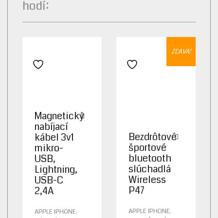
hodí:
ZĽAVA!
Pridať do zoznamu želaní
Pridať do zoznamu želaní
Magnetický
nabíjací
Bezdrôtové
kábel 3v1
športové
mikro-
bluetooth
USB,
slúchadlá
Lightning,
Wireless
USB-C
P47
2,4A
,
,
APPLE IPHONE
APPLE IPHONE