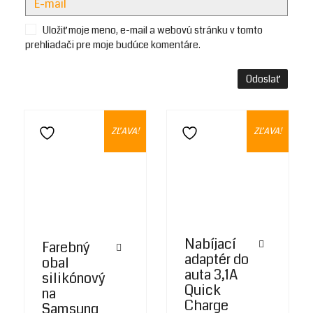
Uložiť moje meno, e-mail a webovú stránku v tomto
prehliadači pre moje budúce komentáre.
ZĽAVA!
ZĽAVA!
Pridať do zoznamu želaní
Pridať do zoznamu želaní
Nabíjací
Farebný
adaptér do
obal
auta 3,1A
silikónový
Quick
na
Charge
Samsung