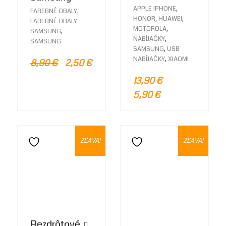
,
APPLE IPHONE
,
FAREBNÉ OBALY
,
,
HONOR
HUAWEI
FAREBNÉ OBALY
,
MOTOROLA
,
SAMSUNG
,
NABÍJAČKY
SAMSUNG
,
SAMSUNG
USB
,
NABÍJAČKY
XIAOMI
8,90
€
2,50
€
13,90
€
5,90
€
ZĽAVA!
ZĽAVA!
Pridať do zoznamu želaní
Pridať do zoznamu želaní
Bezdrôtové