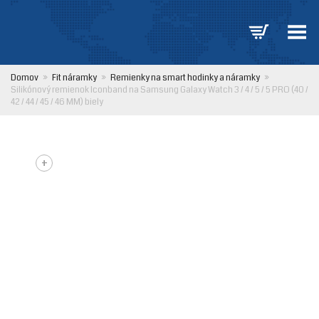
Prepnúť ponuku
Domov
»
Fit náramky
»
Remienky na smart hodinky a náramky
»
Silikónový remienok Iconband na Samsung Galaxy Watch 3 / 4 / 5 / 5 PRO (40 /
42 / 44 / 45 / 46 MM) biely
+