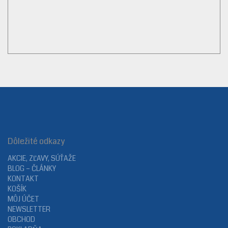
Dôležité odkazy
AKCIE, ZĽAVY, SÚŤAŽE
BLOG – ČLÁNKY
KONTAKT
KOŠÍK
MÔJ ÚČET
NEWSLETTER
OBCHOD