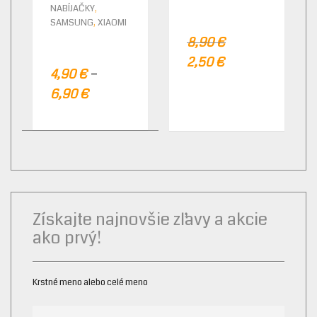
,
NABÍJAČKY
,
SAMSUNG
XIAOMI
8,90
€
2,50
€
–
4,90
€
6,90
€
Získajte najnovšie zľavy a akcie
ako prvý!
Krstné meno alebo celé meno