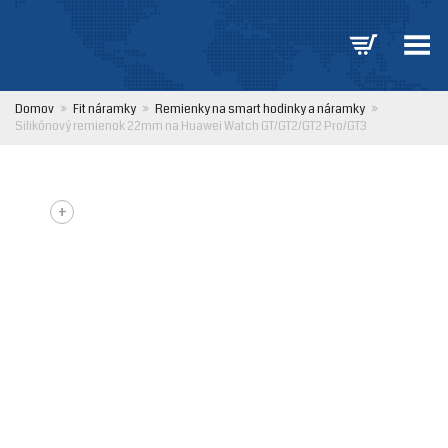
Prepnúť ponuku
Domov
»
Fit náramky
»
Remienky na smart hodinky a náramky
»
Silikónový remienok 22mm na Huawei Watch GT/GT2/GT2 Pro/GT3
+