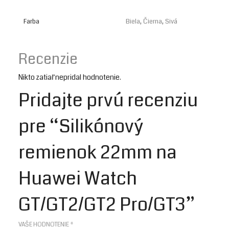
Farba
Biela
,
Čierna
,
Sivá
Recenzie
Nikto zatiaľ nepridal hodnotenie.
Pridajte prvú recenziu
pre “Silikónový
remienok 22mm na
Huawei Watch
GT/GT2/GT2 Pro/GT3”
VAŠE HODNOTENIE
*