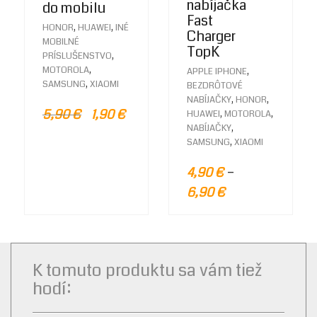
nabíjačka
do mobilu
Fast
,
,
HONOR
HUAWEI
INÉ
Charger
MOBILNÉ
TopK
,
PRÍSLUŠENSTVO
,
MOTOROLA
,
APPLE IPHONE
,
SAMSUNG
XIAOMI
BEZDRÔTOVÉ
,
,
NABÍJAČKY
HONOR
5,90
€
1,90
€
,
,
HUAWEI
MOTOROLA
,
NABÍJAČKY
,
SAMSUNG
XIAOMI
–
4,90
€
6,90
€
K tomuto produktu sa vám tiež
hodí: