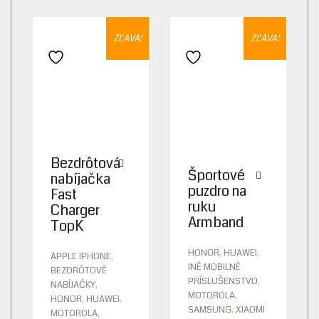
ZĽAVA!
ZĽAVA!
Pridať do zoznamu želaní
Pridať do zoznamu želaní
Bezdrôtová
Športové
nabíjačka
puzdro na
Fast
ruku
Charger
Armband
TopK
,
,
HONOR
HUAWEI
,
APPLE IPHONE
INÉ MOBILNÉ
BEZDRÔTOVÉ
,
PRÍSLUŠENSTVO
,
NABÍJAČKY
,
MOTOROLA
,
,
HONOR
HUAWEI
,
SAMSUNG
XIAOMI
,
MOTOROLA