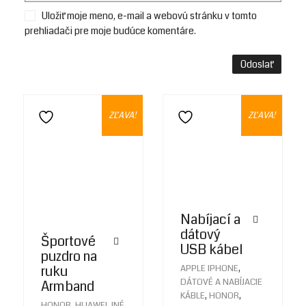
Uložiť moje meno, e-mail a webovú stránku v tomto
prehliadači pre moje budúce komentáre.
ZĽAVA!
ZĽAVA!
Pridať do zoznamu želaní
Pridať do zoznamu želaní
Nabíjací a
dátový
Športové
USB kábel
puzdro na
,
ruku
APPLE IPHONE
DÁTOVÉ A NABÍJACIE
Armband
,
,
KÁBLE
HONOR
,
,
HONOR
HUAWEI
INÉ