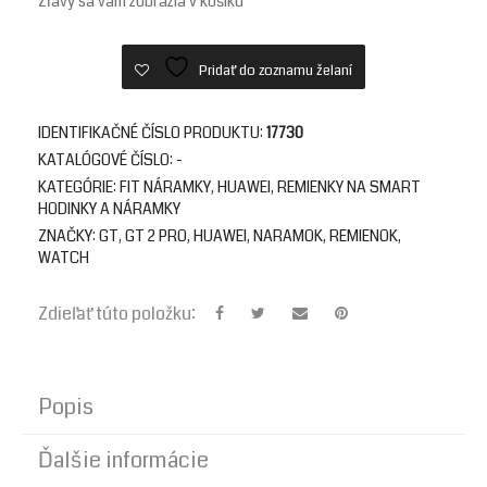
Zľavy sa vám zobrazia v košíku
Pridať do zoznamu želaní
IDENTIFIKAČNÉ ČÍSLO PRODUKTU:
17730
KATALÓGOVÉ ČÍSLO:
-
KATEGÓRIE:
FIT NÁRAMKY
,
HUAWEI
,
REMIENKY NA SMART
HODINKY A NÁRAMKY
ZNAČKY:
GT
,
GT 2 PRO
,
HUAWEI
,
NARAMOK
,
REMIENOK
,
WATCH
Zdieľať túto položku:
Popis
Ďalšie informácie