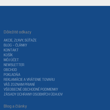
Dôležité odkazy
AKCIE, ZĽAVY, SÚŤAŽE
BLOG – ČLÁNKY
KONTAKT
KOŠÍK
MÔJ ÚČET
NEWSLETTER
OBCHOD
POKLADŇA
REKLAMÁCIE A VRÁTENIE TOVARU
VÁŠ ZOZNAM PRIANÍ
VŠEOBECNÉ OBCHODNÉ PODMIENKY
ZÁSADY OCHRANY OSOBNÝCH ÚDAJOV
Blog a články