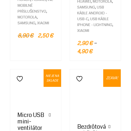
,
,
HUAWEI
MOTOROLA
MOBILNÉ
,
SAMSUNG
USB
,
PRÍSLUŠENSTVO
KÁBLE ANDROID -
,
MOTOROLA
,
USB-C
USB KÁBLE
,
SAMSUNG
XIAOMI
,
IPHONE - LIGHTNING
XIAOMI
8,90
€
2,50
€
–
2,90
€
4,90
€
NIE JE NA
ZĽAVA!
Pridať do zoznamu želaní
Pridať do zoznamu želaní
SKLADE
Micro USB
mini-
Bezdrôtová
ventilátor