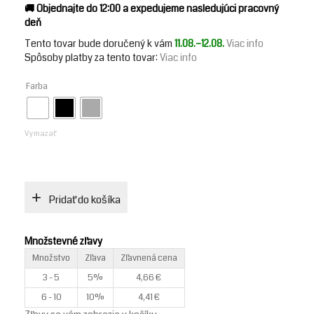
🚚 Objednajte do 12:00 a expedujeme nasledujúci pracovný
deň
Tento tovar bude doručený k vám
11.08.–12.08.
Viac info
Spôsoby doručenia tovaru:
Spôsoby platby za tento tovar:
Viac info
Packeta
Priamy vklad na účet
Farba
Kuriér DPD
3,00
€
Dobierka
Vymazať
Pridať do košíka
Množstevné zľavy
Množstvo
Zľava
Zľavnená cena
3 - 5
5%
4,66
€
6 - 10
10%
4,41
€